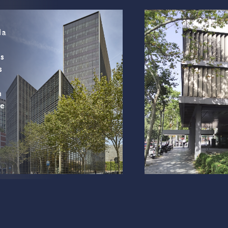
la
os
s
n
de
Diagonal 191
Diagonal 632
Avenida Diagonal 191
Avenida Diagonal 632