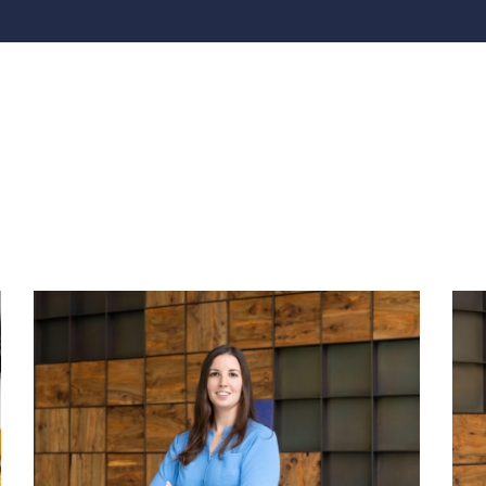
Elior Group
Empordà Golf Clu
Catering colectividades
Golf Resort